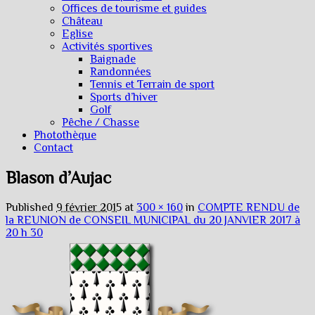
Offices de tourisme et guides
Château
Eglise
Activités sportives
Baignade
Randonnées
Tennis et Terrain de sport
Sports d’hiver
Golf
Pêche / Chasse
Photothèque
Contact
Blason d’Aujac
Published
9 février 2015
at
300 × 160
in
COMPTE RENDU de
la REUNION de CONSEIL MUNICIPAL du 20 JANVIER 2017 à
20 h 30