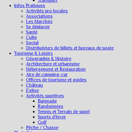
Transport
Infos Pratiques
Activités pro locales
Associations
Les Marchés
Se déplacer
Santé
Culte
Social
Distributeurs de billets et bureaux de poste
Tourisme & Loisirs
Géographie & Histoire
Architecture et urbanisme
Hébergement et Restauration
Aire de camping-car
Offices de tourisme et guides
Château
Eglise
Activités sportives
Baignade
Randonnées
Tennis et Terrain de sport
Sports d’hiver
Golf
Pêche / Chasse