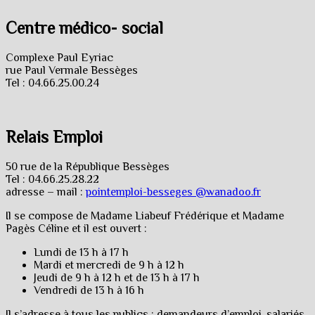
Centre médico- social
Complexe Paul Eyriac
rue Paul Vermale Bessèges
Tel : 04.66.25.00.24
Relais Emploi
50 rue de la République Bessèges
Tel : 04.66.25.28.22
adresse – mail :
pointemploi-besseges @wanadoo.fr
Il se compose de Madame Liabeuf Frédérique et Madame
Pagès Céline et il est ouvert :
Lundi de 13 h à 17 h
Mardi et mercredi de 9 h à 12 h
Jeudi de 9 h à 12 h et de 13 h à 17 h
Vendredi de 13 h à 16 h
Il s’adresse à tous les publics : demandeurs d’emploi, salariés,