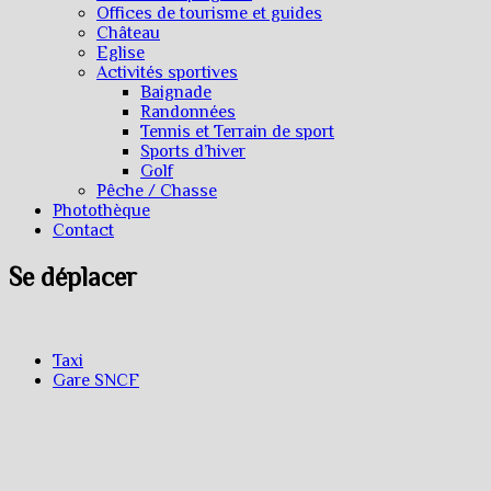
Offices de tourisme et guides
Château
Eglise
Activités sportives
Baignade
Randonnées
Tennis et Terrain de sport
Sports d’hiver
Golf
Pêche / Chasse
Photothèque
Contact
Se déplacer
Taxi
Gare SNCF