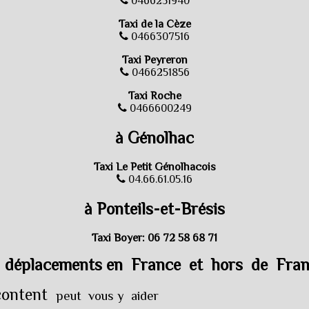
0466251940
Taxi de la Cèze
0466307516
Taxi Peyreron
0466251856
Taxi Roche
0466600249
à Génolhac
Taxi Le Petit Génolhacois
04.66.61.05.16
à Ponteils-et-Brésis
Taxi Boyer: 06 72 58 68 71
 déplacements en France et hors de Fra
#content
peut vous y aider