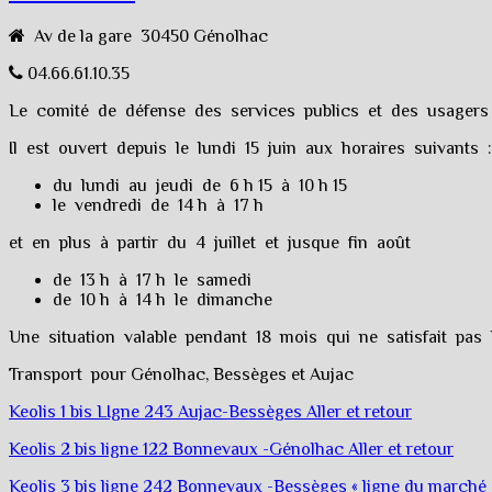
Av de la gare 30450 Génolhac
04.66.61.10.35
Le comité de défense des services publics et des usager
Il est ouvert depuis le lundi 15 juin aux horaires suivants :
du lundi au jeudi de 6 h 15 à 10 h 15
le vendredi de 14 h à 17 h
et en plus à partir du 4 juillet et jusque fin août
de 13 h à 17 h le samedi
de 10 h à 14 h le dimanche
Une situation valable pendant 18 mois qui ne satisfait pas
Transport pour Génolhac, Bessèges et Aujac
Keolis 1 bis LIgne 243 Aujac-Bessèges Aller et retour
Keolis 2 bis ligne 122 Bonnevaux -Génolhac Aller et retour
Keolis 3 bis ligne 242 Bonnevaux -Bessèges « ligne du marché 