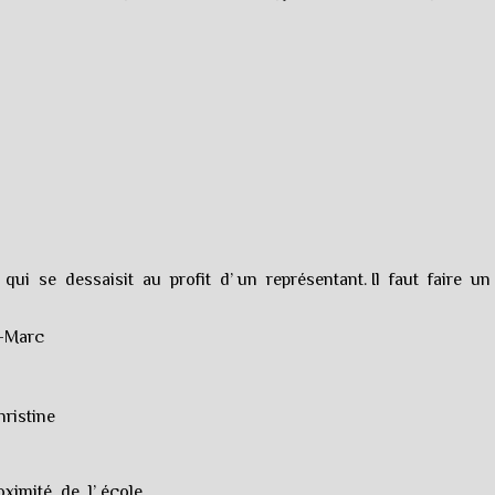
qui se dessaisit au profit d’ un représentant. Il faut faire 
n-Marc
ristine
ximité de l’ école