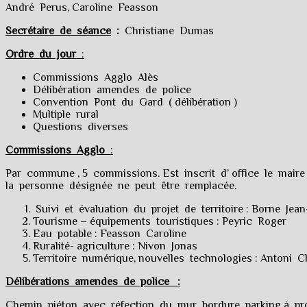
André Perus, Caroline Feasson
Secrétaire de
séance
:
Christiane Dumas
Ordre du jour
:
Commissions Agglo Alès
Délibération amendes de police
Convention Pont du Gard ( délibération )
Multiple rural
Questions diverses
Commissions Agglo
:
Par commune , 5 commissions. Est inscrit d’ office le maire 
la personne désignée ne peut être remplacée.
Suivi et évaluation du projet de territoire : Borne Jea
Tourisme – équipements touristiques : Peyric Roger
Eau potable : Feasson Caroline
Ruralité- agriculture : Nivon Jonas
Territoire numérique, nouvelles technologies : Antoni Ch
Délibérations amendes de police :
Chemin piéton avec réfection du mur bordure parking à pro