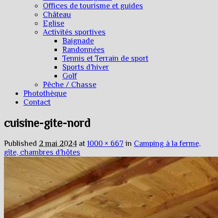
Offices de tourisme et guides
Château
Eglise
Activités sportives
Baignade
Randonnées
Tennis et Terrain de sport
Sports d’hiver
Golf
Pêche / Chasse
Photothèque
Contact
cuisine-gite-nord
Published
2 mai 2024
at
1000 × 667
in
Camping à la ferme,
gîte, chambres d’hôtes