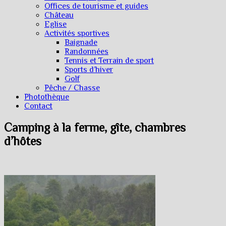
Offices de tourisme et guides
Château
Eglise
Activités sportives
Baignade
Randonnées
Tennis et Terrain de sport
Sports d’hiver
Golf
Pêche / Chasse
Photothèque
Contact
Camping à la ferme, gîte, chambres
d’hôtes