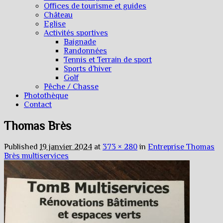
Offices de tourisme et guides
Château
Eglise
Activités sportives
Baignade
Randonnées
Tennis et Terrain de sport
Sports d’hiver
Golf
Pêche / Chasse
Photothèque
Contact
Thomas Brès
Published
19 janvier 2024
at
373 × 280
in
Entreprise Thomas
Brès multiservices