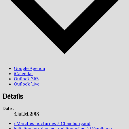
Google Agenda
iCalendar
Outlook 365
Outlook Live
Détails
Date :
4 juillet 2018
«
Marchés nocturnes à Chamborigaud
Initiation aux danses traditionnelles à Génolhac
»