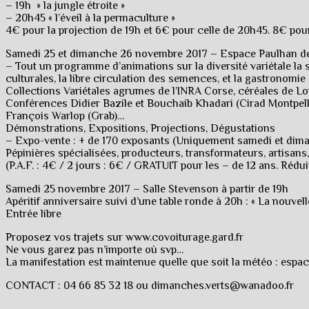
– 19h » la jungle étroite »
– 20h45 « l’éveil à la permaculture »
4€ pour la projection de 19h et 6€ pour celle de 20h45. 8€ pour
Samedi 25 et dimanche 26 novembre 2017 – Espace Paulhan de
– Tout un programme d’animations sur la diversité variétale la
culturales, la libre circulation des semences, et la gastronomie 
Collections Variétales agrumes de l’INRA Corse, céréales de 
Conférences Didier Bazile et Bouchaib Khadari (Cirad Montpellie
François Warlop (Grab)…
Démonstrations, Expositions, Projections, Dégustations
– Expo-vente : + de 170 exposants (Uniquement samedi et dim
Pépinières spécialisées, producteurs, transformateurs, artisans, 
(P.A.F. : 4€ / 2 jours : 6€ / GRATUIT pour les – de 12 ans. Rédui
Samedi 25 novembre 2017 – Salle Stevenson à partir de 19h
Apéritif anniversaire suivi d’une table ronde à 20h : « La nouve
Entrée libre
Proposez vos trajets sur www.covoiturage.gard.fr
Ne vous garez pas n’importe où svp…
La manifestation est maintenue quelle que soit la météo : espa
CONTACT : 04 66 85 32 18 ou dimanches.verts@wanadoo.fr