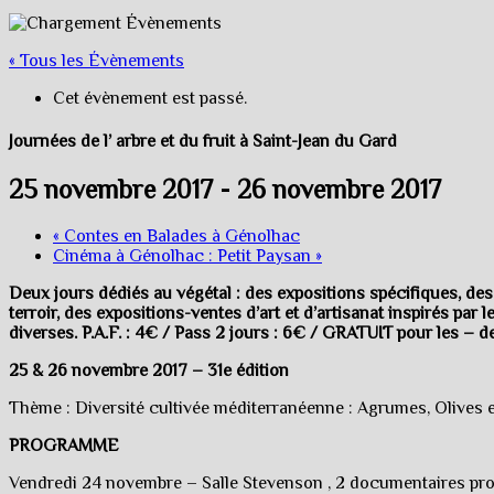
« Tous les Évènements
Cet évènement est passé.
Journées de l’ arbre et du fruit à Saint-Jean du Gard
25 novembre 2017
-
26 novembre 2017
«
Contes en Balades à Génolhac
Cinéma à Génolhac : Petit Paysan
»
Deux jours dédiés au végétal : des expositions spécifiques, de
terroir, des expositions-ventes d’art et d’artisanat inspirés pa
diverses. P.A.F. : 4€ / Pass 2 jours : 6€ / GRATUIT pour les – de 
25 & 26 novembre 2017 – 31e édition
Thème : Diversité cultivée méditerranéenne : Agrumes, Olives 
PROGRAMME
Vendredi 24 novembre – Salle Stevenson , 2 documentaires proje