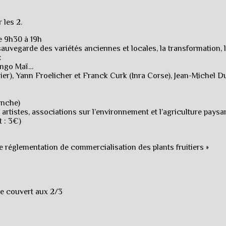
 les 2.
 9h30 à 19h
 sauvegarde des variétés anciennes et locales, la transformation
:
Longo Maï…
r), Yann Froelicher et Franck Curk (Inra Corse), Jean-Michel Duri
anche)
artistes, associations sur l’environnement et l’agriculture paysan
t : 3€)
lle réglementation de commercialisation des plants fruitiers »
ce couvert aux 2/3