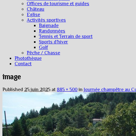
Offices de tourisme et guides
Château
Eglise
Activités sportives
Baignade
Randonnées
Tennis et Terrain de sport
Sports d’hiver
Golf
Pêche / Chasse
Photothèque
Contact
image
Published
25 juin 2025
at
885 × 500
in
Journée champêtre au C