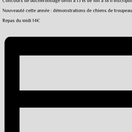
Concours de bûcheronnage de11h à 13 et de 16h à 18 h inscripti
Nouveauté cette année : démonstrations de chiens de troupeau 
Repas du midi 14€