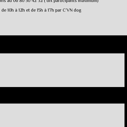
ons au 06 80 50 42 32 ( dix participants maximum)
de 10h à 12h et de 15h à 17h par C’VN dog