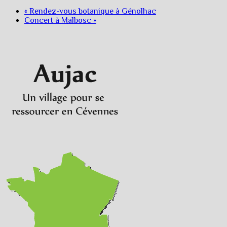
«
Rendez-vous botanique à Génolhac
Concert à Malbosc
»