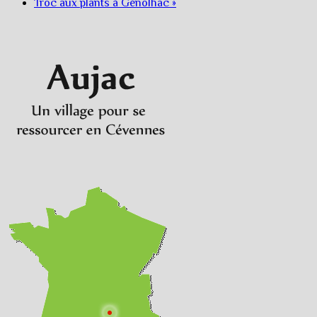
Troc aux plants à Génolhac
»