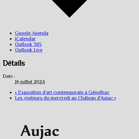
Google Agenda
iCalendar
Outlook 365
Outlook Live
Détails
Date :
16 juillet 2024
«
Exposition d’art contemporain à Génolhac
Les visiteurs du mercredi au Château d’Aujac
»