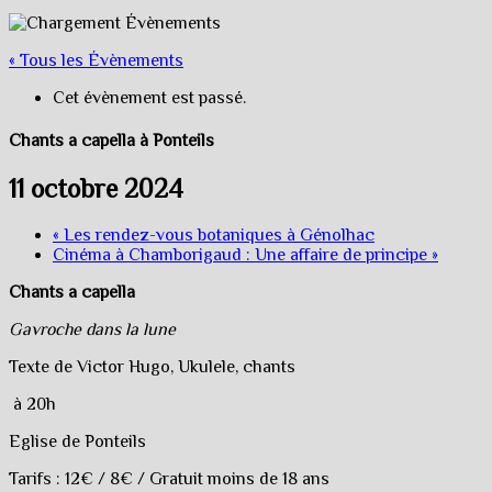
« Tous les Évènements
Cet évènement est passé.
Chants a capella à Ponteils
11 octobre 2024
«
Les rendez-vous botaniques à Génolhac
Cinéma à Chamborigaud : Une affaire de principe
»
Chants a capella
Gavroche dans la lune
Texte de Victor Hugo, Ukulele, chants
à 20h
Eglise de Ponteils
Tarifs : 12€ / 8€ / Gratuit moins de 18 ans